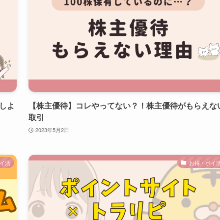
設しよ
【株主優待】コレやってない？！株主優待がもらえな
取引
2023年5月2日
イ活
お得・ポイ