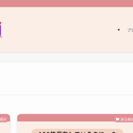
プ
優待
株主優